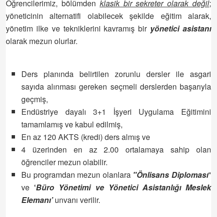
Öğrencilerimiz, bölümden
klasik bir sekreter olarak değil
;
yöneticinin alternatifi olabilecek şekilde eğitim alarak,
yönetim ilke ve tekniklerini kavramış bir
yönetici asistanı
olarak mezun olurlar.
Ders planında belirtilen zorunlu dersler ile asgari
sayıda alınması gereken seçmeli derslerden başarıyla
geçmiş,
Endüstriye dayalı 3+1 İşyeri Uygulama Eğitimini
tamamlamış ve kabul edilmiş,
En az 120 AKTS (kredi) ders almış ve
4 üzerinden en az 2.00 ortalamaya sahip olan
öğrenciler mezun olabilir.
Bu programdan mezun olanlara
"
Önlisans
Diploması
"
ve
‘
Büro Yönetimi ve Yönetici Asistanlığı Meslek
Elemanı’
unvanı verilir.