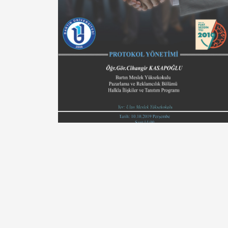
Etkinlik Yeri
: Ulu
Etkinlik Başlangıç Tarih ve
: 07.1
Saati
Etkinlik Bitiş Tarih ve Saati
: 07.1
Ekler